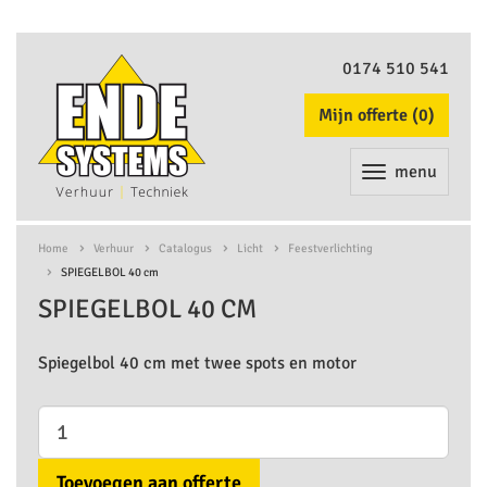
0174 510 541
Mijn offerte (
0
)
menu
Home
Verhuur
Catalogus
Licht
Feestverlichting
SPIEGELBOL 40 cm
SPIEGELBOL 40 CM
Spiegelbol 40 cm met twee spots en motor
Toevoegen aan offerte