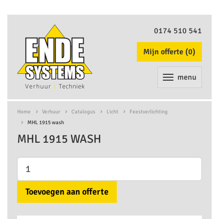
0174 510 541
Mijn offerte (
0
)
menu
Home
Verhuur
Catalogus
Licht
Feestverlichting
MHL 1915 wash
MHL 1915 WASH
Toevoegen aan offerte